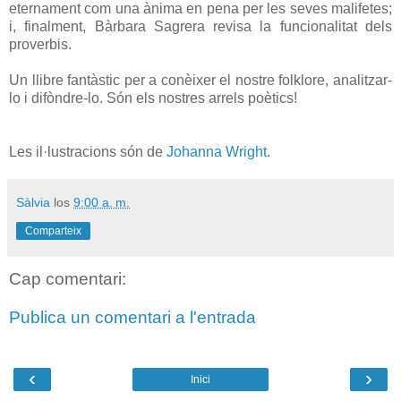
eternament com una ànima en pena per les seves malifetes;
i, finalment, Bàrbara Sagrera revisa la funcionalitat dels
proverbis.
Un llibre fantàstic per a conèixer el nostre folklore, analitzar-
lo i difòndre-lo. Són els nostres arrels poètics!
Les il·lustracions són de
Johanna Wright
.
Sàlvia
los
9:00 a. m.
Comparteix
Cap comentari:
Publica un comentari a l'entrada
‹
›
Inici