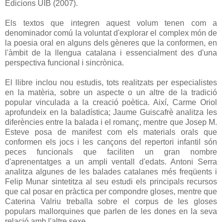
Edicions UIB (2007).
Els textos que integren aquest volum tenen com a
denominador comú la voluntat d'explorar el complex món de
la poesia oral en alguns dels gèneres que la conformen, en
l'àmbit de la llengua catalana i essencialment des d'una
perspectiva funcional i sincrònica.
El llibre inclou nou estudis, tots realitzats per especialistes
en la matèria, sobre un aspecte o un altre de la tradició
popular vinculada a la creació poètica. Així, Carme Oriol
aprofundeix en la baladística; Jaume Guiscafrè analitza les
diferències entre la balada i el romanç, mentre que Josep M.
Esteve posa de manifest com els materials orals que
conformen els jocs i les cançons del repertori infantil són
peces funcionals que faciliten un gran nombre
d'aprenentatges a un ampli ventall d'edats. Antoni Serra
analitza algunes de les balades catalanes més freqüents i
Felip Munar sintetitza al seu estudi els principals recursos
que cal posar en pràctica per compondre gloses, mentre que
Caterina Valriu treballa sobre el corpus de les gloses
populars mallorquines que parlen de les dones en la seva
relació amb l'altre sexe.